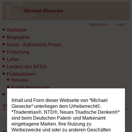
Impressum
Login
Startseite
Biographie
Kunst - Ästhetische Praxis
Forschung
Lehre
Lexikon des NTD®
Publikationen
Hinweis
Publikationssuche
Aktuelles
Inhalt und Form dieser Webseite von *Michael
Publikationen
Giesecke* unterliegen dem Urheberrecht©.
*Triadentrias®, NTD®, Neues Triadische Denken®*
sind beim Deutschen Patent- und Markenamt
erweiterte Suche
eingetragene Marken. Ihre Nutzung zu
Werbezwecke und oder zu anderen Geschäften