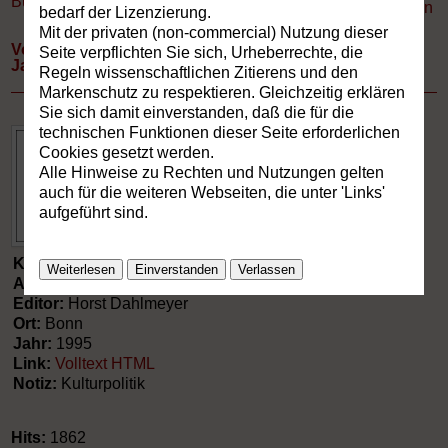
Buchverzeichnis
»
Aufsätze
Drucken
bedarf der Lizenzierung.
Mit der privaten (non-commercial) Nutzung dieser
Von der Buchkultur über die Neuen Medien ins
Seite verpflichten Sie sich, Urheberrechte, die
Jahrtausend des Gesprächs.
Regeln wissenschaftlichen Zitierens und den
Markenschutz zu respektieren. Gleichzeitig erklären
Sie sich damit einverstanden, daß die für die
technischen Funktionen dieser Seite erforderlichen
Cookies gesetzt werden.
Alle Hinweise zu Rechten und Nutzungen gelten
auch für die weiteren Webseiten, die unter 'Links'
aufgeführt sind.
Kategorie:
Aufsätze
Weiterlesen
Einverstanden
Verlassen
Autor:
Giesecke, Michael
Editor:
Horst Dahlmeyer
Ort:
Bonn
Jahr:
1995
Link:
Volltext HTML
Notiz:
Kulturpolitik
Hits:
1862