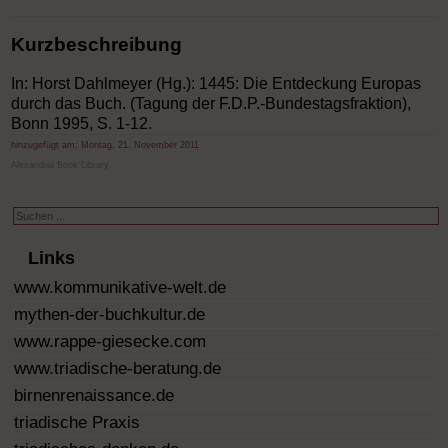
Kurzbeschreibung
In: Horst Dahlmeyer (Hg.): 1445: Die Entdeckung Europas
durch das Buch. (Tagung der F.D.P.-Bundestagsfraktion),
Bonn 1995, S. 1-12.
hinzugefügt am:
Montag, 21. November 2011
Alexandria Book Library
Suchen
...
Links
www.kommunikative-welt.de
mythen-der-buchkultur.de
www.rappe-giesecke.com
www.triadische-beratung.de
birnenrenaissance.de
triadische Praxis