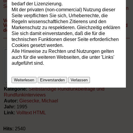
Buchverzeichnis
»
bedarf der Lizenzierung.
Selbständige Rundfunkbeiträge und Rundfunkinterviews
Drucken
Mit der privaten (non-commercial) Nutzung dieser
Seite verpflichten Sie sich, Urheberrechte, die
Von den Mythen der Buchkultur über die
Regeln wissenschaftlichen Zitierens und den
Versprechungen der Neuen Medien in das Jahrtausend
Markenschutz zu respektieren. Gleichzeitig erklären
des Gesprächs.
Sie sich damit einverstanden, daß die für die
technischen Funktionen dieser Seite erforderlichen
Cookies gesetzt werden.
Alle Hinweise zu Rechten und Nutzungen gelten
auch für die weiteren Webseiten, die unter 'Links'
aufgeführt sind.
Weiterlesen
Einverstanden
Verlassen
Kategorie:
Selbständige Rundfunkbeiträge und
Rundfunkinterviews
Autor:
Giesecke, Michael
Jahr:
1995
Link:
Volltext HTML
Hits:
2540