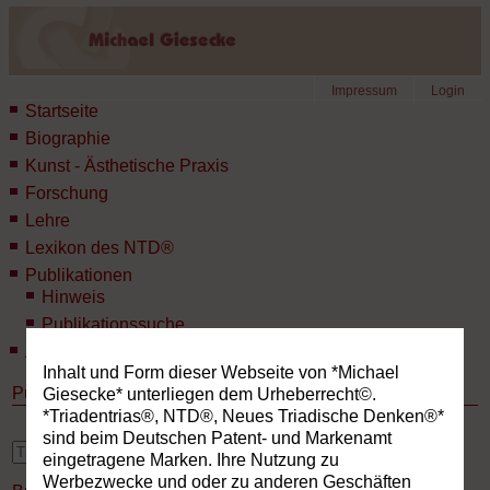
Impressum
Login
Startseite
Biographie
Kunst - Ästhetische Praxis
Forschung
Lehre
Lexikon des NTD®
Publikationen
Hinweis
Publikationssuche
Aktuelles
Inhalt und Form dieser Webseite von *Michael
Publikationen
Giesecke* unterliegen dem Urheberrecht©.
*Triadentrias®, NTD®, Neues Triadische Denken®*
sind beim Deutschen Patent- und Markenamt
erweiterte Suche
eingetragene Marken. Ihre Nutzung zu
Werbezwecke und oder zu anderen Geschäften