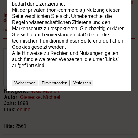
Buchverzeichnis
»
Neue Medien
Drucken
bedarf der Lizenzierung.
Mit der privaten (non-commercial) Nutzung dieser
Internet: Konzeption, Texte, Künstlerische Gestaltung
Seite verpflichten Sie sich, Urheberrechte, die
der persönlichen Homepage
Regeln wissenschaftlichen Zitierens und den
Markenschutz zu respektieren. Gleichzeitig erklären
Internet
Sie sich damit einverstanden, daß die für die
technischen Funktionen dieser Seite erforderlichen
Cookies gesetzt werden.
Alle Hinweise zu Rechten und Nutzungen gelten
auch für die weiteren Webseiten, die unter 'Links'
aufgeführt sind.
Weiterlesen
Einverstanden
Verlassen
Kategorie:
Neue Medien
Autor:
Giesecke, Michael
Jahr:
1998
Link:
online
Hits:
2561