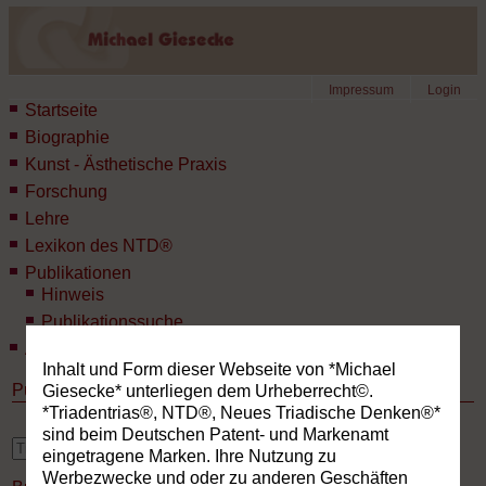
Impressum
Login
Startseite
Biographie
Kunst - Ästhetische Praxis
Forschung
Lehre
Lexikon des NTD®
Publikationen
Hinweis
Publikationssuche
Aktuelles
Inhalt und Form dieser Webseite von *Michael
Publikationen
Giesecke* unterliegen dem Urheberrecht©.
*Triadentrias®, NTD®, Neues Triadische Denken®*
sind beim Deutschen Patent- und Markenamt
erweiterte Suche
eingetragene Marken. Ihre Nutzung zu
Werbezwecke und oder zu anderen Geschäften