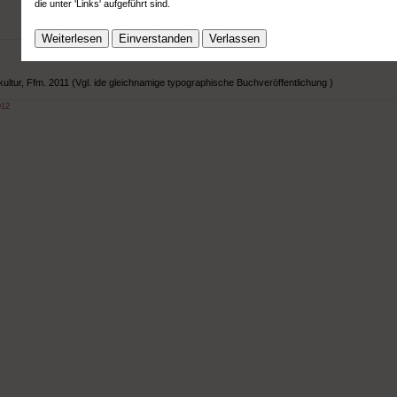
die unter 'Links' aufgeführt sind.
Weiterlesen
Einverstanden
Verlassen
ltur, Ffm. 2011 (Vgl. ide gleichnamige typographische Buchveröffentlichung )
012