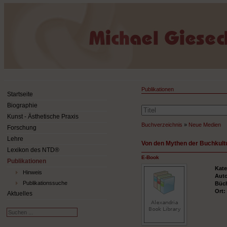
Publikationen
Startseite
Biographie
Kunst - Ästhetische Praxis
Buchverzeichnis
»
Neue Medien
Forschung
Lehre
Von den Mythen der Buchkult
Lexikon des NTD®
E-Book
Publikationen
Kate
Hinweis
Aut
Publikationssuche
Büc
Ort
Aktuelles
Suchen
...