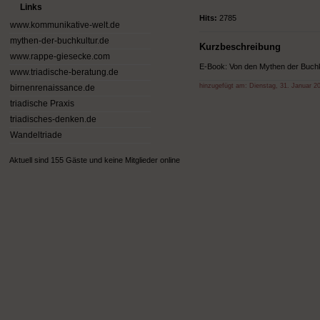
Links
Hits:
2785
www.kommunikative-welt.de
mythen-der-buchkultur.de
Kurzbeschreibung
www.rappe-giesecke.com
E-Book: Von den Mythen der Buchku
www.triadische-beratung.de
hinzugefügt am:
Dienstag, 31. Januar 2
birnenrenaissance.de
triadische Praxis
triadisches-denken.de
Wandeltriade
Aktuell sind 155 Gäste und keine Mitglieder online