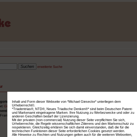
erweiterte Suche
ur
Inhalt und Form dieser Webseite von *Michael Giesecke* unterliegen dem
gorie:
Neue Medien
Urheberrecht©.
or:
Giesecke, Michael
*Triadentrias®, NTD®, Neues Triadische Denken®* sind beim Deutschen Patent-
herei:
Suhrkamp
und Markenamt eingetragene Marken. Ihre Nutzung zu Werbezwecke und oder zu
:
Frankfurt/Main
anderen Geschäften bedarf der Lizenzierung.
Mit der privaten (non-commercial) Nutzung dieser Seite verpflichten Sie sich,
Urheberrechte, die Regeln wissenschaftlichen Zitierens und den Markenschutz zu
respektieren. Gleichzeitig erklären Sie sich damit einverstanden, daß die für die
technischen Funktionen dieser Seite erforderlichen Cookies gesetzt werden.
Alle Hinweise zu Rechten und Nutzungen gelten auch für die weiteren Webseiten,