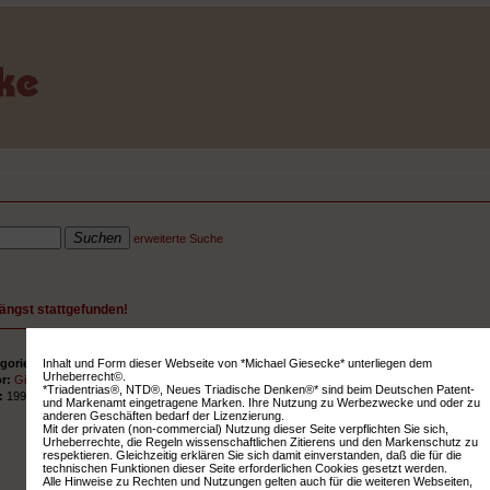
erweiterte Suche
längst stattgefunden!
Inhalt und Form dieser Webseite von *Michael Giesecke* unterliegen dem
gorie:
Vorträge
Urheberrecht©.
or:
Giesecke, Michael
*Triadentrias®, NTD®, Neues Triadische Denken®* sind beim Deutschen Patent-
r:
1997
und Markenamt eingetragene Marken. Ihre Nutzung zu Werbezwecke und oder zu
anderen Geschäften bedarf der Lizenzierung.
Mit der privaten (non-commercial) Nutzung dieser Seite verpflichten Sie sich,
Urheberrechte, die Regeln wissenschaftlichen Zitierens und den Markenschutz zu
respektieren. Gleichzeitig erklären Sie sich damit einverstanden, daß die für die
technischen Funktionen dieser Seite erforderlichen Cookies gesetzt werden.
Alle Hinweise zu Rechten und Nutzungen gelten auch für die weiteren Webseiten,