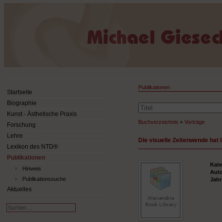
Publikationen
Startseite
Biographie
Kunst - Ästhetische Praxis
Buchverzeichnis
»
Vorträge
Forschung
Lehre
Die visuelle Zeitenwende hat 
Lexikon des NTD®
Publikationen
Kate
Hinweis
Aut
Publikationssuche
Jah
Aktuelles
Suchen
...