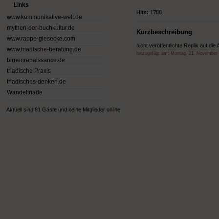
Links
Hits:
1788
www.kommunikative-welt.de
mythen-der-buchkultur.de
Kurzbeschreibung
www.rappe-giesecke.com
nicht veröffentlichte Replik auf d
www.triadische-beratung.de
hinzugefügt am:
Montag, 21. November
birnenrenaissance.de
triadische Praxis
triadisches-denken.de
Wandeltriade
Aktuell sind 81 Gäste und keine Mitglieder online