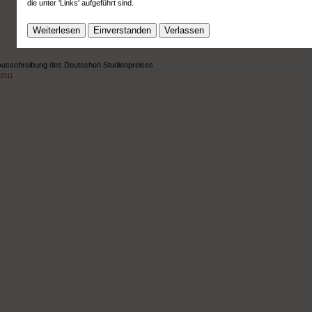
die unter 'Links' aufgeführt sind.
Weiterlesen
Einverstanden
Verlassen
ie Ausschreibung des Deutschen Studienpreises
 2011