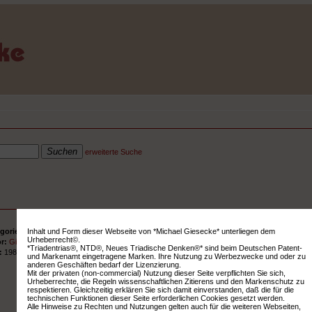
erweiterte Suche
Inhalt und Form dieser Webseite von *Michael Giesecke* unterliegen dem
gorie:
Vorträge
Urheberrecht©.
or:
Giesecke, Michael
*Triadentrias®, NTD®, Neues Triadische Denken®* sind beim Deutschen Patent-
r:
1985
und Markenamt eingetragene Marken. Ihre Nutzung zu Werbezwecke und oder zu
anderen Geschäften bedarf der Lizenzierung.
Mit der privaten (non-commercial) Nutzung dieser Seite verpflichten Sie sich,
Urheberrechte, die Regeln wissenschaftlichen Zitierens und den Markenschutz zu
respektieren. Gleichzeitig erklären Sie sich damit einverstanden, daß die für die
technischen Funktionen dieser Seite erforderlichen Cookies gesetzt werden.
Alle Hinweise zu Rechten und Nutzungen gelten auch für die weiteren Webseiten,