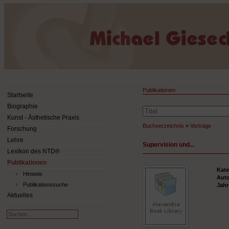
Publikationen
Startseite
Biographie
Kunst - Ästhetische Praxis
Buchverzeichnis
»
Vorträge
Forschung
Lehre
Supervision und...
Lexikon des NTD®
Publikationen
Kate
Hinweis
Aut
Publikationssuche
Jah
Aktuelles
Suchen
...