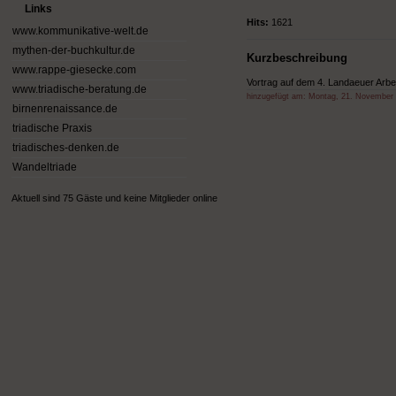
Links
Hits:
1621
www.kommunikative-welt.de
mythen-der-buchkultur.de
Kurzbeschreibung
www.rappe-giesecke.com
Vortrag auf dem 4. Landaeuer Arbe
www.triadische-beratung.de
hinzugefügt am:
Montag, 21. November
birnenrenaissance.de
triadische Praxis
triadisches-denken.de
Wandeltriade
Aktuell sind 75 Gäste und keine Mitglieder online