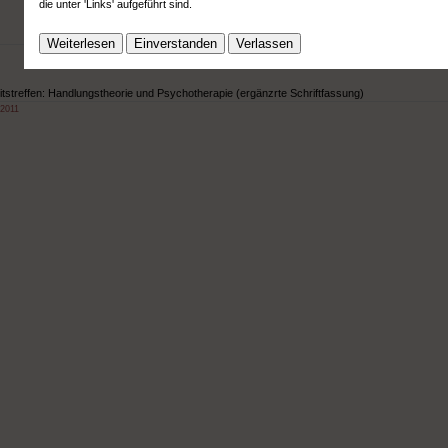
die unter 'Links' aufgeführt sind.
Weiterlesen
Einverstanden
Verlassen
itstreffen: Handlungstheorie und Psychotherapie (ergänzrte Schriftfassung)
 2011