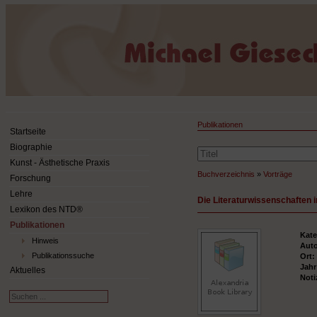
Publikationen
Startseite
Biographie
Kunst - Ästhetische Praxis
Buchverzeichnis
»
Vorträge
Forschung
Lehre
Die Literaturwissenschaften i
Lexikon des NTD®
Publikationen
Kate
Hinweis
Aut
Publikationssuche
Ort
Jah
Aktuelles
Noti
Suchen
...