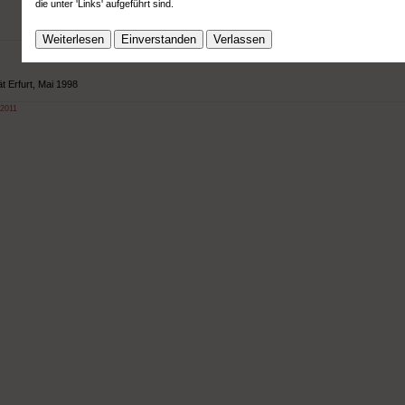
die unter 'Links' aufgeführt sind.
Weiterlesen
Einverstanden
Verlassen
ät Erfurt, Mai 1998
 2011