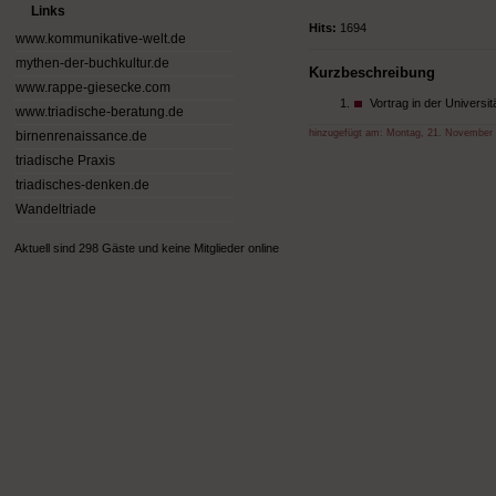
Links
Hits:
1694
www.kommunikative-welt.de
mythen-der-buchkultur.de
Kurzbeschreibung
www.rappe-giesecke.com
Vortrag in der Universit
www.triadische-beratung.de
hinzugefügt am:
Montag, 21. November
birnenrenaissance.de
triadische Praxis
triadisches-denken.de
Wandeltriade
Aktuell sind 298 Gäste und keine Mitglieder online