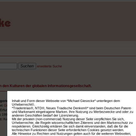
erweiterte Suche
n den Kulturen der globalen Informationsgesellschaft.
Inhalt und Form dieser Webseite von *Michael Giesecke* unterliegen dem
gorie:
Vorträge
Urheberrecht©.
or:
Giesecke, Michael
*Triadentrias®, NTD®, Neues Triadische Denken®* sind beim Deutschen Patent-
:
Erfurt
und Markenamt eingetragene Marken. Ihre Nutzung zu Werbezwecke und oder zu
r:
1998
anderen Geschäften bedarf der Lizenzierung.
Mit der privaten (non-commercial) Nutzung dieser Seite verpflichten Sie sich,
z:
Kunst
Urheberrechte, die Regeln wissenschaftlichen Zitierens und den Markenschutz zu
respektieren. Gleichzeitig erklären Sie sich damit einverstanden, daß die für die
technischen Funktionen dieser Seite erforderlichen Cookies gesetzt werden.
Alle Hinweise zu Rechten und Nutzungen gelten auch für die weiteren Webseiten,