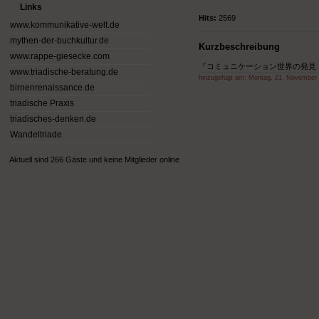
Links
Hits:
2569
www.kommunikative-welt.de
mythen-der-buchkultur.de
Kurzbeschreibung
www.rappe-giesecke.com
『コミュニケーション世界の発見 － 比較メディア史論
www.triadische-beratung.de
hinzugefügt am:
Montag, 21. November
birnenrenaissance.de
triadische Praxis
triadisches-denken.de
Wandeltriade
Aktuell sind 266 Gäste und keine Mitglieder online