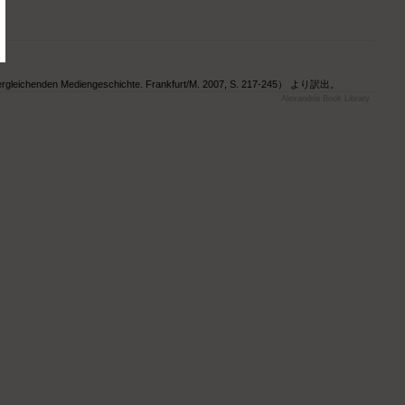
enden Mediengeschichte. Frankfurt/M. 2007, S. 217-245） より訳出。
Alexandria Book Library