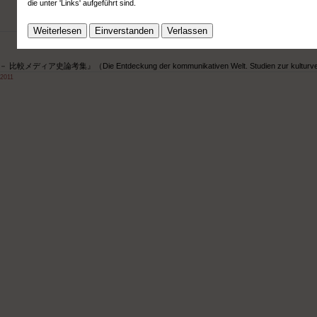
die unter 'Links' aufgeführt sind.
Weiterlesen
Einverstanden
Verlassen
考集』（Die Entdeckung der kommunikativen Welt. Studien zur kulturvergleich
 2011