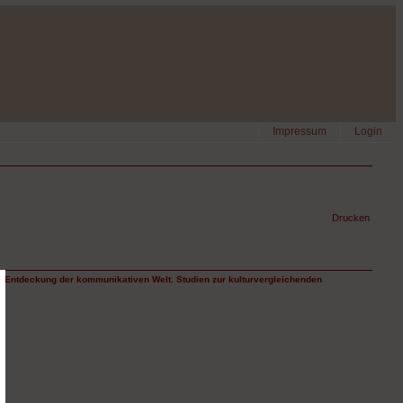
Impressum
Login
Drucken
ie Entdeckung der kommunikativen Welt. Studien zur kulturvergleichenden