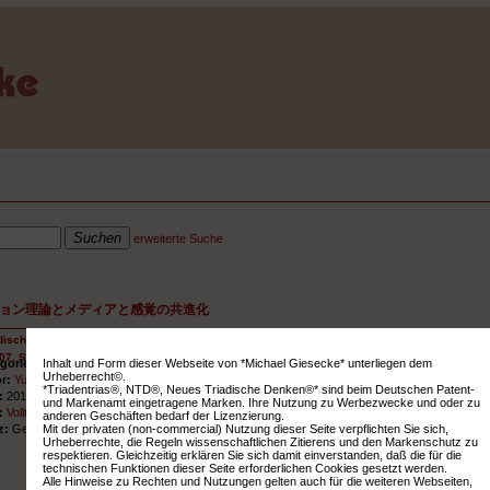
erweiterte Suche
ョン理論とメディアと感覚の共進化
dische Medien- und Informationstheorien und die Koevolution von Medien und Sinnen. In: D
07, S. 217-245)
Inhalt und Form dieser Webseite von *Michael Giesecke* unterliegen dem
gorie:
Buchauszug
Urheberrecht©.
or:
Yukawa, Shiro
*Triadentrias®, NTD®, Neues Triadische Denken®* sind beim Deutschen Patent-
r:
2010
und Markenamt eingetragene Marken. Ihre Nutzung zu Werbezwecke und oder zu
k:
Volltext als PDF
anderen Geschäften bedarf der Lizenzierung.
Mit der privaten (non-commercial) Nutzung dieser Seite verpflichten Sie sich,
z:
Geschichte; Theorie
Urheberrechte, die Regeln wissenschaftlichen Zitierens und den Markenschutz zu
respektieren. Gleichzeitig erklären Sie sich damit einverstanden, daß die für die
technischen Funktionen dieser Seite erforderlichen Cookies gesetzt werden.
Alle Hinweise zu Rechten und Nutzungen gelten auch für die weiteren Webseiten,