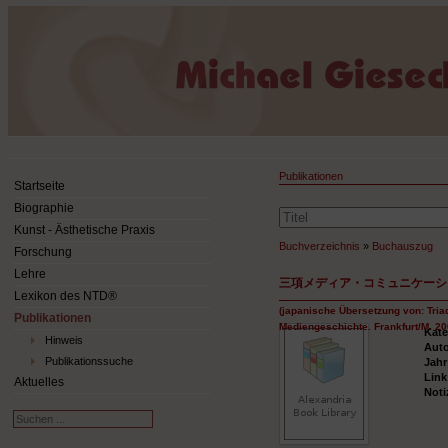
Publikationen
Startseite
Biographie
Kunst - Ästhetische Praxis
Buchverzeichnis
»
Buchauszug
Forschung
Lehre
三項メディア・コミュニケーシ
Lexikon des NTD®
(japanische Übersetzung von: Tria
Publikationen
Mediengeschichte. Frankfurt/M. 20
Kate
Hinweis
Aut
Publikationssuche
Jah
Lin
Aktuelles
Noti
Suchen
...