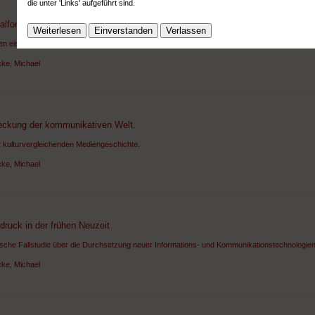
die unter 'Links' aufgeführt sind.
alformanalyse sozialer Kommunikationssysteme
Weiterlesen
Einverstanden
Verlassen
en einer systemischen Methodik und Methodologie
ke, Michael
eckung der kommunikativen Welt.
r kulturvergleichenden Mediengeschichte.
ke, Michael
ruck in der frühen Neuzeit
rische Fallstudie über die Durchsetzung neuer Informations- und Kommunikationstechnologie
ke, Michael