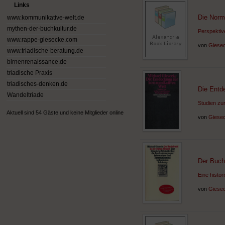
Links
Die Norm
www.kommunikative-welt.de
mythen-der-buchkultur.de
Perspektiv
www.rappe-giesecke.com
von
Giesec
www.triadische-beratung.de
birnenrenaissance.de
triadische Praxis
triadisches-denken.de
Die Entd
Wandeltriade
Studien zu
Aktuell sind 54 Gäste und keine Mitglieder online
von
Giesec
Der Buchd
Eine histo
von
Giesec