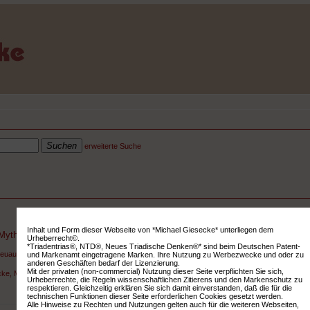
erweiterte Suche
Inhalt und Form dieser Webseite von *Michael Giesecke* unterliegen dem
Mythen der Buchkultur zu den Visionen der Informationsgesellschaft
Urheberrecht©.
*Triadentrias®, NTD®, Neues Triadische Denken®* sind beim Deutschen Patent-
euauflage als ebook
und Markenamt eingetragene Marken. Ihre Nutzung zu Werbezwecke und oder zu
anderen Geschäften bedarf der Lizenzierung.
Mit der privaten (non-commercial) Nutzung dieser Seite verpflichten Sie sich,
ke, Michael
Urheberrechte, die Regeln wissenschaftlichen Zitierens und den Markenschutz zu
respektieren. Gleichzeitig erklären Sie sich damit einverstanden, daß die für die
technischen Funktionen dieser Seite erforderlichen Cookies gesetzt werden.
Alle Hinweise zu Rechten und Nutzungen gelten auch für die weiteren Webseiten,