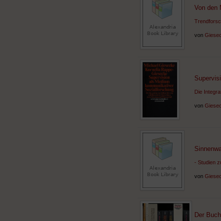
Von den 
Trendforsc
von
Giesec
Supervis
Die Integr
von
Giesec
Sinnenwa
- Studien z
von
Giesec
Der Buchd