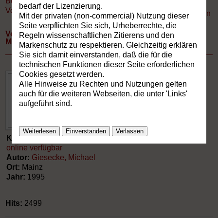
Buchverzeichnis
»
bedarf der Lizenzierung.
Vorträge und Manuskripte - nur hier online verfügbar
Drucken
Mit der privaten (non-commercial) Nutzung dieser
Seite verpflichten Sie sich, Urheberrechte, die
Von der Buchkultur über die Zwischenzeit der Neuen
Regeln wissenschaftlichen Zitierens und den
Medien ins Jahrtausend des Gesprächs.
Markenschutz zu respektieren. Gleichzeitig erklären
Sie sich damit einverstanden, daß die für die
technischen Funktionen dieser Seite erforderlichen
Cookies gesetzt werden.
Alle Hinweise zu Rechten und Nutzungen gelten
auch für die weiteren Webseiten, die unter 'Links'
aufgeführt sind.
Weiterlesen
Einverstanden
Verlassen
Kategorie:
Vorträge und Manuskripte - nur hier
online verfügbar
Autor:
Giesecke, Michael
Ort:
Mainz
Jahr:
1995
Hits:
2499