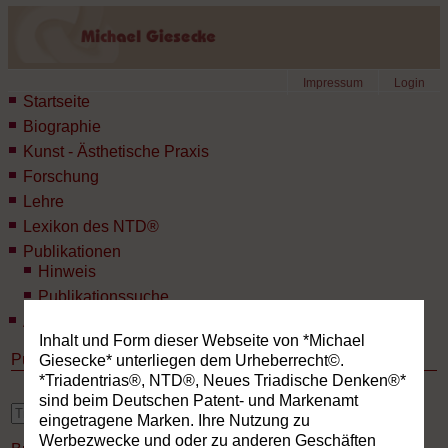
Impressum
Login
Startseite
Biographie
Kunst - Ästhetische Praxis
Forschung
Lehre
Lexikon des NTD®
Publikationen
Hinweis
Publikationssuche
Aktuelles
Inhalt und Form dieser Webseite von *Michael
Publikationen
Giesecke* unterliegen dem Urheberrecht©.
*Triadentrias®, NTD®, Neues Triadische Denken®*
sind beim Deutschen Patent- und Markenamt
erweiterte Suche
eingetragene Marken. Ihre Nutzung zu
Werbezwecke und oder zu anderen Geschäften