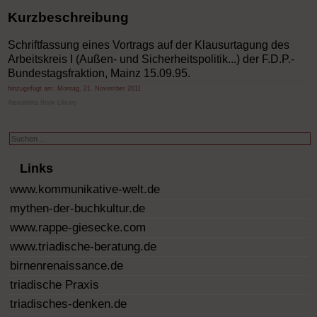
Kurzbeschreibung
Schriftfassung eines Vortrags auf der Klausurtagung des
Arbeitskreis I (Außen- und Sicherheitspolitik...) der F.D.P.-
Bundestagsfraktion, Mainz 15.09.95.
hinzugefügt am:
Montag, 21. November 2011
Alexandria Book Library
Suchen
...
Links
www.kommunikative-welt.de
mythen-der-buchkultur.de
www.rappe-giesecke.com
www.triadische-beratung.de
birnenrenaissance.de
triadische Praxis
triadisches-denken.de