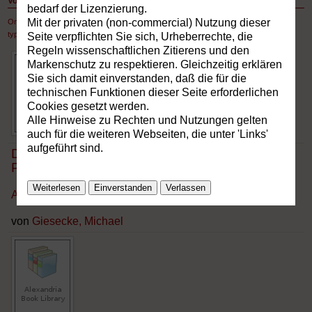
Vorträge und Manuskripte - nur hier online verfügbar
bedarf der Lizenzierung.
Mit der privaten (non-commercial) Nutzung dieser
Online in der Publikationsdatenbank verfügbare Vorträge und Aufsätze, die nicht
typographisch veröffentlicht sind
Seite verpflichten Sie sich, Urheberrechte, die
Regeln wissenschaftlichen Zitierens und den
Markenschutz zu respektieren. Gleichzeitig erklären
Sie sich damit einverstanden, daß die für die
technischen Funktionen dieser Seite erforderlichen
Cookies gesetzt werden.
Alle Hinweise zu Rechten und Nutzungen gelten
auch für die weiteren Webseiten, die unter 'Links'
aufgeführt sind.
Die unendliche Praxis und die endlichen
Praxissysteme
Weiterlesen
Einverstanden
Verlassen
Abriß einer triadischen Praxeologie
von
Giesecke, Michael