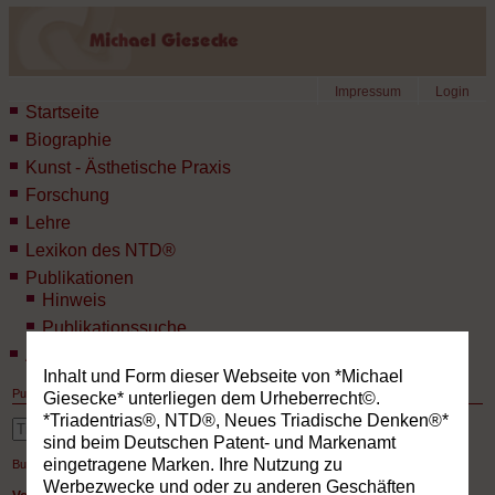
Impressum
Login
Startseite
Biographie
Kunst - Ästhetische Praxis
Forschung
Lehre
Lexikon des NTD®
Publikationen
Hinweis
Publikationssuche
Aktuelles
Inhalt und Form dieser Webseite von *Michael
Publikationen
Giesecke* unterliegen dem Urheberrecht©.
*Triadentrias®, NTD®, Neues Triadische Denken®*
erweiterte Suche
sind beim Deutschen Patent- und Markenamt
eingetragene Marken. Ihre Nutzung zu
Buchverzeichnis
»
Vorträge und Manuskripte - nur hier online verfügbar
Werbezwecke und oder zu anderen Geschäften