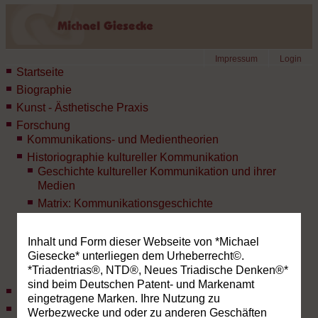
Impressum
Login
Startseite
Biographie
Kunst - Ästhetische Praxis
Forschung
Kommunikations- und Medientheorien
Historiographie kultureller Kommunikation
Geschichte kultureller Kommunikation und ihrer
Medien
Matrix: Kommunikationsgeschichte
Medienhistorische Trendforschung
Triadisches Denken
Inhalt und Form dieser Webseite von *Michael
Giesecke* unterliegen dem Urheberrecht©.
Kommunikative Sozialforschung
*Triadentrias®, NTD®, Neues Triadische Denken®*
Ästhetische Kommunikation
sind beim Deutschen Patent- und Markenamt
Lehre
eingetragene Marken. Ihre Nutzung zu
Lexikon des NTD®
Werbezwecke und oder zu anderen Geschäften