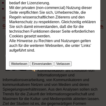
bedarf der Lizenzierung.
Publikationen
Mit der privaten (non-commercial) Nutzung dieser
Aktuelles
Seite verpflichten Sie sich, Urheberrechte, die
Regeln wissenschaftlichen Zitierens und den
Historiographie kultureller Kommunikation
Markenschutz zu respektieren. Gleichzeitig erklären
Geschichte kultureller Kommunikation und ihrer Medien
Sie sich damit einverstanden, daß die für die
Drucken
technischen Funktionen dieser Seite erforderlichen
Cookies gesetzt werden.
Alle Hinweise zu Rechten und Nutzungen gelten
Kulturgeschichte als Kommunikations- und
auch für die weiteren Webseiten, die unter 'Links'
Mediengeschichte
aufgeführt sind.
Die triadische Historiographie
Weiterlesen
Einverstanden
Verlassen
betrachtet die Geschichte kultureller
Kommunikation als Evolution von
Informationstypen und
Informationsverarbeitung, von Kommunikatoren und
kommunikativen Netzen und von Medien und deren
Spiegelungsverhältnissen. Aus den Analysen sollen sich
Trends für die Zukunft der Informationsgesellschaft und
Maximen für die Kultur- und Medienpolitik ableiten lassen.
Ziel der Studien ist es, die gegenwärtigen Formen