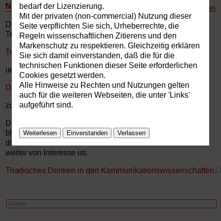
Neues Triadisches Denken®
bedarf der Lizenzierung.
Drucken
Mit der privaten (non-commercial) Nutzung dieser
Die Fortschritte bei der Modellierung des Neuen
Seite verpflichten Sie sich, Urheberrechte, die
Triadischen Denkens® sind ab sofort auf den webseiten
Regeln wissenschaftlichen Zitierens und den
Markenschutz zu respektieren. Gleichzeitig erklären
Triadische Praxis
Sie sich damit einverstanden, daß die für die
technischen Funktionen dieser Seite erforderlichen
und
Cookies gesetzt werden.
Alle Hinweise zu Rechten und Nutzungen gelten
Das Neue Triadische Denken
auch für die weiteren Webseiten, die unter 'Links'
aufgeführt sind.
zu verfolgen.
Die nachfolgende Version aus 2007 ist nicht mehr aktuell,
bleibt aber erhalten, weil sie für die Nutzung des NTDs für
Weiterlesen
Einverstanden
Verlassen
die Kommunikation und die Kommunikationswissenschaft
weiter von Interesse ist.
Triadisches Denken in den Kommunikationswissenschaften
Suchen
...