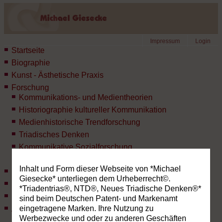
Impressum
Login
Startseite
Biographie
Kunst - Ästhetische Praxis
Forschung
Kommunikations- und Medientheorien
Historiographie kultureller Kommunikation
Medienhistorische Trendforschung
Triadisches Denken
Kommunikative Sozialforschung
Ästhetische Kommunikation
Inhalt und Form dieser Webseite von *Michael
Lehre
Giesecke* unterliegen dem Urheberrecht©.
Lexikon des NTD®
*Triadentrias®, NTD®, Neues Triadische Denken®*
Publikationen
sind beim Deutschen Patent- und Markenamt
eingetragene Marken. Ihre Nutzung zu
Aktuelles
Werbezwecke und oder zu anderen Geschäften